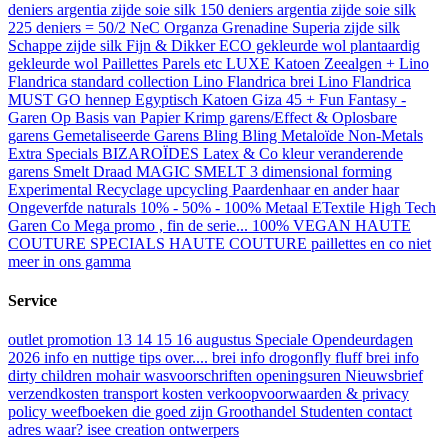
deniers
argentia zijde soie silk 150 deniers
argentia zijde soie silk
225 deniers = 50/2 NeC
Organza Grenadine Superia zijde silk
Schappe zijde silk Fijn & Dikker
ECO gekleurde wol plantaardig
gekleurde wol
Paillettes Parels etc
LUXE Katoen
Zeealgen +
Lino
Flandrica standard collection
Lino Flandrica brei
Lino Flandrica
MUST GO
hennep
Egyptisch Katoen Giza 45 +
Fun Fantasy -
Garen
Op Basis van Papier
Krimp garens/Effect & Oplosbare
garens
Gemetaliseerde Garens Bling Bling
Metaloïde Non-Metals
Extra Specials BIZAROÏDES
Latex & Co
kleur veranderende
garens
Smelt Draad
MAGIC SMELT 3 dimensional forming
Experimental Recyclage upcycling
Paardenhaar en ander haar
Ongeverfde naturals
10% - 50% - 100% Metaal
ETextile High Tech
Garen Co
Mega promo , fin de serie...
100% VEGAN
HAUTE
COUTURE SPECIALS
HAUTE COUTURE paillettes en co
niet
meer in ons gamma
Service
outlet promotion 13 14 15 16 augustus
Speciale Opendeurdagen
2026
info en nuttige tips over....
brei info drogonfly fluff
brei info
dirty children mohair
wasvoorschriften
openingsuren
Nieuwsbrief
verzendkosten transport kosten
verkoopvoorwaarden & privacy
policy
weefboeken die goed zijn
Groothandel
Studenten
contact
adres waar?
isee creation
ontwerpers