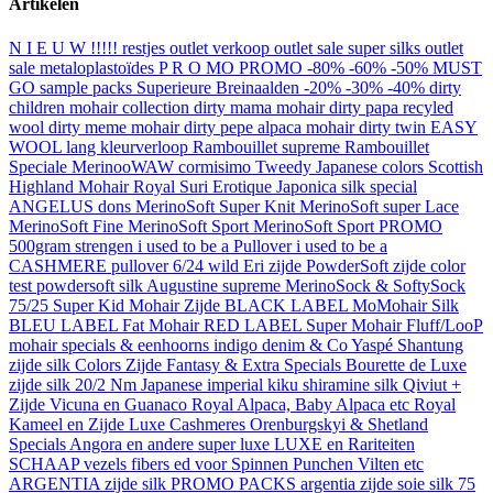
Artikelen
N I E U W !!!!!
restjes outlet verkoop
outlet sale super silks
outlet
sale metaloplastoïdes
P R O MO
PROMO -80% -60% -50% MUST
GO
sample packs
Superieure Breinaalden -20% -30% -40%
dirty
children mohair collection
dirty mama mohair
dirty papa recyled
wool
dirty meme mohair
dirty pepe alpaca mohair
dirty twin
EASY
WOOL lang kleurverloop
Rambouillet supreme
Rambouillet
Speciale
MerinooWAW
cormisimo
Tweedy Japanese colors
Scottish
Highland Mohair
Royal Suri Erotique
Japonica silk special
ANGELUS dons
MerinoSoft Super Knit
MerinoSoft super Lace
MerinoSoft Fine
MerinoSoft Sport
MerinoSoft Sport PROMO
500gram strengen
i used to be a Pullover
i used to be a
CASHMERE pullover
6/24 wild Eri zijde
PowderSoft zijde
color
test powdersoft silk
Augustine supreme
MerinoSock & SoftySock
75/25
Super Kid Mohair Zijde BLACK LABEL
MoMohair Silk
BLEU LABEL
Fat Mohair RED LABEL
Super Mohair Fluff/LooP
mohair specials & eenhoorns
indigo denim & Co
Yaspé Shantung
zijde silk Colors
Zijde Fantasy & Extra Specials
Bourette de Luxe
zijde silk
20/2 Nm Japanese imperial kiku shiramine silk
Qiviut +
Zijde
Vicuna en Guanaco
Royal Alpaca, Baby Alpaca etc
Royal
Kameel en Zijde
Luxe Cashmeres
Orenburgskyi & Shetland
Specials
Angora en andere super luxe
LUXE en Rariteiten
SCHAAP
vezels fibers ed voor Spinnen Punchen Vilten etc
ARGENTIA zijde silk PROMO PACKS
argentia zijde soie silk 75