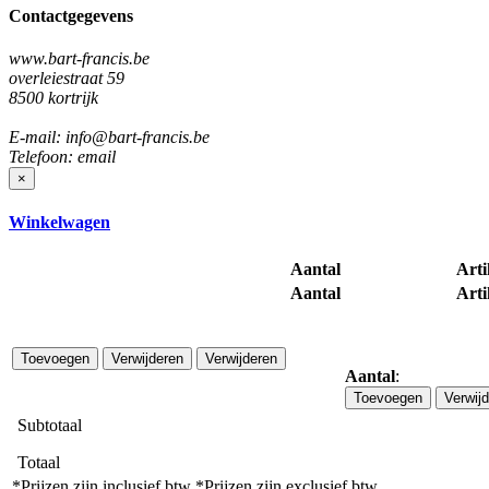
Contactgegevens
www.bart-francis.be
overleiestraat 59
8500 kortrijk
E-mail: info@bart-francis.be
Telefoon: email
×
Winkelwagen
Aantal
Arti
Aantal
Arti
Toevoegen
Verwijderen
Verwijderen
Aantal
:
Toevoegen
Verwij
Subtotaal
Totaal
*Prijzen zijn inclusief btw
*Prijzen zijn exclusief btw