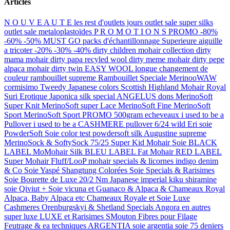
Articles
N O U V E A U T E
les rest d'outlets jours
outlet sale super silks
outlet sale metaloplastoïdes
P R O M O T I O N S
PROMO -80%
-60% -50% MUST GO
packs d'échantillonnage
Superieure aiguille
a tricoter -20% -30% -40%
dirty children mohair collection
dirty
mama mohair
dirty papa recyled wool
dirty meme mohair
dirty pepe
alpaca mohair
dirty twin
EASY WOOL longue changement de
couleur
rambouillet supreme
Rambouillet Speciale
MerinooWAW
cormisimo
Tweedy Japanese colors
Scottish Highland Mohair
Royal
Suri Erotique
Japonica silk special
ANGELUS dons
MerinoSoft
Super Knit
MerinoSoft super Lace
MerinoSoft Fine
MerinoSoft
Sport
MerinoSoft Sport PROMO 500gram echeveaux
i used to be a
Pullover
i used to be a CASHMERE pullover
6/24 wild Eri soie
PowderSoft Soie
color test powdersoft silk
Augustine supreme
MerinoSock & SoftySock 75/25
Super Kid Mohair Soie BLACK
LABEL
MoMohair Silk BLEU LABEL
Fat Mohair RED LABEL
Super Mohair Fluff/LooP
mohair specials & licornes
indigo denim
& Co
Soie Yaspé Shangtung Colorées
Soie Specials & Rarisimes
Soie Bourette de Luxe
20/2 Nm Japanese imperial kiku shiramine
soie
Qiviut + Soie
vicuna et Guanaco & Alpaca & Chameaux
Royal
Alpaca, Baby Alpaca etc
Chameaux Royale et Soie
Luxe
Cashmeres
Orenburgskyi & Shetland Specials
Angora en autres
super luxe
LUXE et Rarisimes SMouton
Fibres pour Filage
Feutrage & ea techniques
ARGENTIA soie
argentia soie 75 deniers