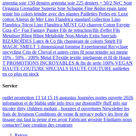
argentia soie 150 deniers
argentia soie 225 deniers = 50/2 NeC
Soie
Organza Grenadine Superia
Soie Schappe Fine &plus epais
laine
teinte bio colors teindre avec des plantes
Paillettes Perles etc
Luxe
cotton
Algeus de Mer
Lino Flandrica standard collection
Lino
Flandrica Tricot
Lino Flandrica MUST GO
chanvre
Coton Egypte
Giza 45+
Fun Fantasy
Papier
Fils de retraction/fils d'effet
Fils
Metaliser Bling Bling
Metaloïde Non-Metals
Extra Specials
BIZAROÏDES
Latex & Co
fils changeant de coloris
Smelt Fil
MAGIC SMELT 3 dimensional forming
Experimental Recyclage
upcycling
Crin de Cheval et autres crins
fil pour teindre soi meme
10% - 50% - 100% Metal
ETextile textile inteligente et fil de Haute
T
PROMOTIONS INCROYABLES & fin de serie
100% VEGAN
HAUTE COUTURE SPECIALS
HAUTE COUTURE paillettes
en co
plus en stock
Service
outlet promotion 13 14 15 16 augustus
Journées portes ouverte 2026
infomation et de blabla utile
info trico sur dragonflly fluff
info sur
tricoter dirty children mohair
-
horaires d ouvertures
Newsletter
les
frais de livraison
Conditions de vente & privacy policy
les livre de
tissage qui faut la peine d en avoir
Fabricant grosiste
Etudiants
nous
contacter?
isee creation
des createurs
Retour