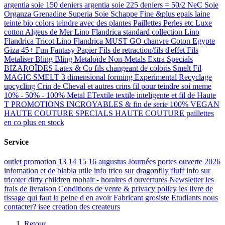
argentia soie 150 deniers
argentia soie 225 deniers = 50/2 NeC
Soie
Organza Grenadine Superia
Soie Schappe Fine &plus epais
laine
teinte bio colors teindre avec des plantes
Paillettes Perles etc
Luxe
cotton
Algeus de Mer
Lino Flandrica standard collection
Lino
Flandrica Tricot
Lino Flandrica MUST GO
chanvre
Coton Egypte
Giza 45+
Fun Fantasy
Papier
Fils de retraction/fils d'effet
Fils
Metaliser Bling Bling
Metaloïde Non-Metals
Extra Specials
BIZAROÏDES
Latex & Co
fils changeant de coloris
Smelt Fil
MAGIC SMELT 3 dimensional forming
Experimental Recyclage
upcycling
Crin de Cheval et autres crins
fil pour teindre soi meme
10% - 50% - 100% Metal
ETextile textile inteligente et fil de Haute
T
PROMOTIONS INCROYABLES & fin de serie
100% VEGAN
HAUTE COUTURE SPECIALS
HAUTE COUTURE paillettes
en co
plus en stock
Service
outlet promotion 13 14 15 16 augustus
Journées portes ouverte 2026
infomation et de blabla utile
info trico sur dragonflly fluff
info sur
tricoter dirty children mohair
-
horaires d ouvertures
Newsletter
les
frais de livraison
Conditions de vente & privacy policy
les livre de
tissage qui faut la peine d en avoir
Fabricant grosiste
Etudiants
nous
contacter?
isee creation
des createurs
Retour