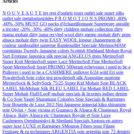
Articles
N O U V E A U T E
les rest d'outlets jours
outlet sale super silks
outlet sale metaloplastoïdes
P R O M O T I O N S
PROMO -80%
-60% -50% MUST GO
packs d'échantillonnage
Superieure aiguille
a tricoter -20% -30% -40%
dirty children mohair collection
dirty
mama mohair
dirty papa recyled wool
dirty meme mohair
dirty pepe
alpaca mohair
dirty twin
EASY WOOL longue changement de
couleur
rambouillet supreme
Rambouillet Speciale
MerinooWAW
cormisimo
Tweedy Japanese colors
Scottish Highland Mohair
Royal
Suri Erotique
Japonica silk special
ANGELUS dons
MerinoSoft
Super Knit
MerinoSoft super Lace
MerinoSoft Fine
MerinoSoft
Sport
MerinoSoft Sport PROMO 500gram echeveaux
i used to be a
Pullover
i used to be a CASHMERE pullover
6/24 wild Eri soie
PowderSoft Soie
color test powdersoft silk
Augustine supreme
MerinoSock & SoftySock 75/25
Super Kid Mohair Soie BLACK
LABEL
MoMohair Silk BLEU LABEL
Fat Mohair RED LABEL
Super Mohair Fluff/LooP
mohair specials & licornes
indigo denim
& Co
Soie Yaspé Shangtung Colorées
Soie Specials & Rarisimes
Soie Bourette de Luxe
20/2 Nm Japanese imperial kiku shiramine
soie
Qiviut + Soie
vicuna et Guanaco & Alpaca & Chameaux
Royal
Alpaca, Baby Alpaca etc
Chameaux Royale et Soie
Luxe
Cashmeres
Orenburgskyi & Shetland Specials
Angora en autres
super luxe
LUXE et Rarisimes SMouton
Fibres pour Filage
Feutrage & ea techniques
ARGENTIA soie
argentia soie 75 deniers